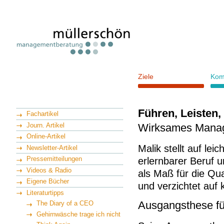
Ziele
Kom
Führen, Leisten,
Fachartikel
Journ. Artikel
Wirksames Manage
Online-Artikel
Malik stellt auf le
Newsletter-Artikel
Pressemitteilungen
erlernbarer Beruf 
Videos & Radio
als Maß für die Qu
Eigene Bücher
und verzichtet au
Literaturtipps
Ausgangsthese fü
The Diary of a CEO
Gehirnwäsche trage ich nicht