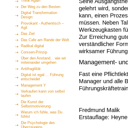
Seine Ausgangsthes
Think Again
Der Weg zu den Besten
gelehrt wird, sonde
Digital Transformation
kann, einen Prozes
Design:
müssen. Neben Talen
Provokant - Authentisch –
Agil
Werkzeugkasten fü
Das Ziel
Zur Erreichung gute
Das Cafe am Rande der Welt
verständlicher Fo
Radikal digital
wirksamer Führung
Corssen-Prinzip
Über den Anstand... wie wir
Management- und F
miteinander umgehen
Antifragilität
Fast eine Pflichtle
Digital ist egal:... Führung
entscheidet
Manager und alle 
Management Y
Führungskräftetrai
Verkaufen kann von selbst
laufen
Die Kunst der
Selbstmotivierung
Fredmund Malik
Warum ich fühle, was Du
Erstauflage: Heyn
fühlst
Die Psychologie des
Überzeugens