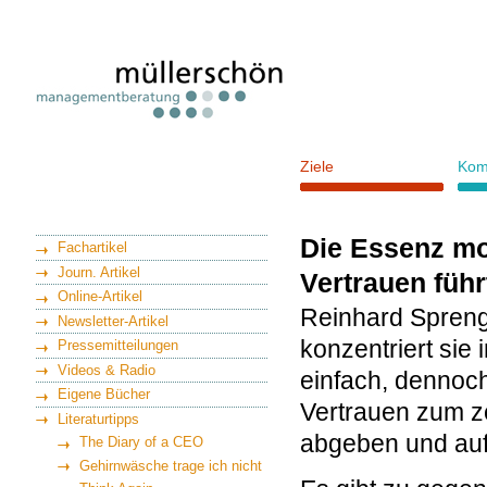
Ziele
Kom
Die Essenz m
Fachartikel
Journ. Artikel
Vertrauen führ
Online-Artikel
Reinhard Spreng
Newsletter-Artikel
konzentriert sie
Pressemitteilungen
Videos & Radio
einfach, dennoch
Eigene Bücher
Vertrauen zum z
Literaturtipps
abgeben und auf 
The Diary of a CEO
Gehirnwäsche trage ich nicht