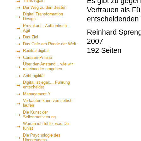
Es gibt zu gegen
Think Again
Der Weg zu den Besten
Vertrauen als Fü
Digital Transformation
entscheidenden 
Design:
Provokant - Authentisch –
Agil
Reinhard Spren
Das Ziel
2007
Das Cafe am Rande der Welt
192 Seiten
Radikal digital
Corssen-Prinzip
Über den Anstand... wie wir
miteinander umgehen
Antifragilität
Digital ist egal:... Führung
entscheidet
Management Y
Verkaufen kann von selbst
laufen
Die Kunst der
Selbstmotivierung
Warum ich fühle, was Du
fühlst
Die Psychologie des
Überzeugens