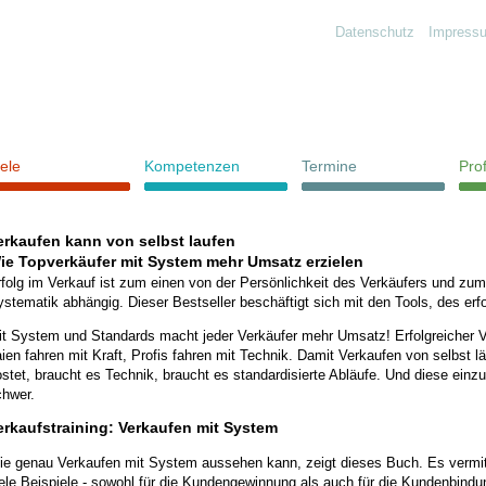
Datenschutz
Impress
iele
Kompetenzen
Termine
Prof
erkaufen kann von selbst laufen
ie Topverkäufer mit System mehr Umsatz erzielen
folg im Verkauf ist zum einen von der Persönlichkeit des Verkäufers und zu
stematik abhängig. Dieser Bestseller beschäftigt sich mit den Tools, des erf
t System und Standards macht jeder Verkäufer mehr Umsatz! Erfolgreicher Ver
ien fahren mit Kraft, Profis fahren mit Technik. Damit Verkaufen von selbst lä
stet, braucht es Technik, braucht es standardisierte Abläufe. Und diese einzuf
chwer.
erkaufstraining: Verkaufen mit System
ie genau Verkaufen mit System aussehen kann, zeigt dieses Buch. Es vermi
ele Beispiele - sowohl für die Kundengewinnung als auch für die Kundenbindu