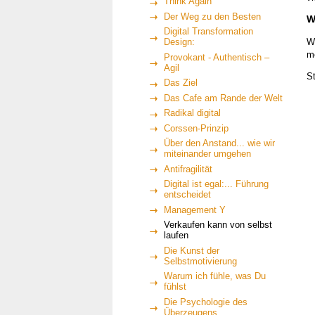
Think Again
Der Weg zu den Besten
W
Digital Transformation
W
Design:
m
Provokant - Authentisch –
Agil
St
Das Ziel
Das Cafe am Rande der Welt
Radikal digital
Corssen-Prinzip
Über den Anstand... wie wir
miteinander umgehen
Antifragilität
Digital ist egal:... Führung
entscheidet
Management Y
Verkaufen kann von selbst
laufen
Die Kunst der
Selbstmotivierung
Warum ich fühle, was Du
fühlst
Die Psychologie des
Überzeugens