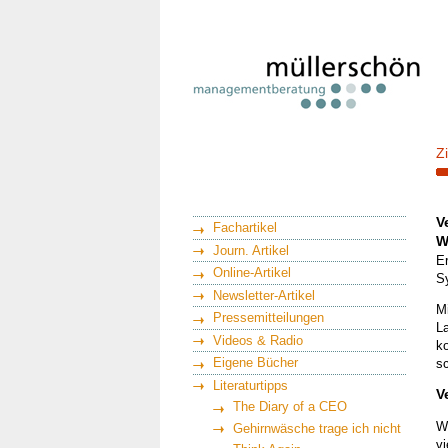
Z
V
Fachartikel
W
Journ. Artikel
Er
Online-Artikel
Sy
Newsletter-Artikel
Mi
Pressemitteilungen
La
Videos & Radio
ko
Eigene Bücher
s
Literaturtipps
V
The Diary of a CEO
W
Gehirnwäsche trage ich nicht
vi