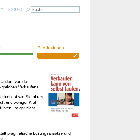
um
Kontakt
il
Publikationen
m andern von der
olgreichen Verkaufens.
trieb ist wie Skifahren.
uft und weniger Kraft
ühren, ist gar nicht
ttelt pragmatische Lösungsansätze und
ng.